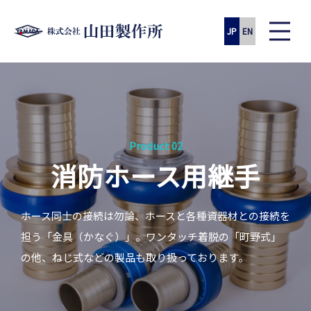
JP
EN
Product 02
消防ホース用継手
ホース同士の接続は勿論、ホースと各種資器材との接続を
担う「金具（かなぐ）」。ワンタッチ着脱の「町野式」
の他、ねじ式などの製品も取り扱っております。