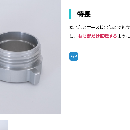
特長
ねじ部とホース接合部とで独
に、
ねじ部だけ回転する
よう