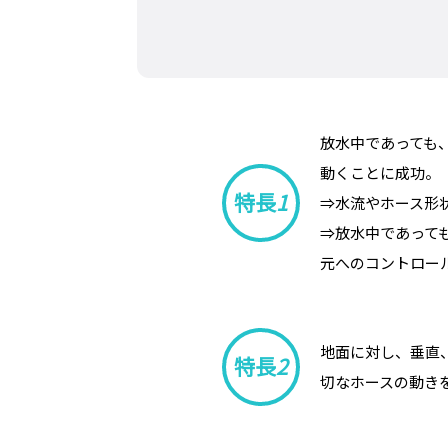
放水中であっても、
動くことに成功。
特長
1
⇒水流やホース形
⇒放水中であって
元へのコントロー
地面に対し、垂直
特長
2
切なホースの動き